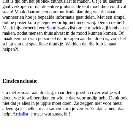
Het is tijd om het publiek enthousiast te maken. Of je nu kaarten
gaat verkopen of dat de entree gratis is: de tent moet die avond vol
staan! Maak daarom een communicatieplanning waarin staat
wanneer en hoe je bepaalde informatie gaat delen. Met een simpel
online poster kom je tegenwoordig niet meer weg. Denk creatief!
Maak bijvoorbeeld een
Spotify
-playlist om je muziekstijl kenbaar te
maken, zodat mensen thuis alvast in de mood kunnen komen. Of
maak een foto van personeel dat inkopen aan het doen is, voor het
schap van dat specifieke drankje. Wedden dat die foto je gaat
helpen?!
Eindconclusie:
Ga niet zomaar aan de slag, maar denk goed na over wat je wil
doen, wie je wil bereiken en wie je daarvoor nodig hebt. Denk ook
niet dat je alles in je uppie moet doen. Ze zeggen niet voor niets:
alleen ga je sneller, maar samen kom je verder. En dat samen, daar
helpt
Artistlist
je maar wat graag bij!