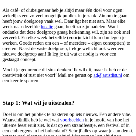
Als café- of clubeigenaar heb je altijd maar één doel voor ogen:
wekelijks een zo veel mogelijk publiek in je zaak. Zin om te gaan
heeft jouw doelgroep vaak wel. Daar ligt het niet aan. Maar elke
week naar dezelfde
locatie
gaan, heeft zo zijn nadelen. Want
ondanks dat deze doelgroep graag herkenning wil, zijn ze ook snel
verveeld. En elke week hetzelfde (voor)uitzicht kan dan tegen je
werken. Goede reden om een – of meerdere – eigen concept(en) te
creëren. Naast de vaste doelgroep, trek je wellicht ook weer een
nieuwe doelgroep aan! Ik leg je uit wat er nodig is voor een
geslaagd concept.
Mocht je gedurende dit stuk denken ‘Ik wil dit, maar ik heb er de
creativiteit of rust niet voor!’ Mail me gerust op
ad@artistlist.nl
om
een keer te sparren.
Stap 1: Wat wil je uitstralen?
Doel is om het publiek te trakteren op iets nieuws. Een andere vibe.
Waarschijnlijk heb je wel wat
voorbeelden
in je hoofd van hoe het
ultieme feest eruit ziet. Is dat op een strandfeestje, een festival of in
een club ergens in het buitenland? Schrijf alles op waar je aan denkt,