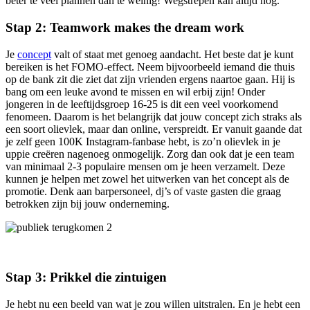
beter te veel plannen dan te weinig! Wegstrepen kan altijd nog.
Stap 2: Teamwork makes the dream work
Je
concept
valt of staat met genoeg aandacht. Het beste dat je kunt
bereiken is het FOMO-effect. Neem bijvoorbeeld iemand die thuis
op de bank zit die ziet dat zijn vrienden ergens naartoe gaan. Hij is
bang om een leuke avond te missen en wil erbij zijn! Onder
jongeren in de leeftijdsgroep 16-25 is dit een veel voorkomend
fenomeen. Daarom is het belangrijk dat jouw concept zich straks als
een soort olievlek, maar dan online, verspreidt. Er vanuit gaande dat
je zelf geen 100K Instagram-fanbase hebt, is zo’n olievlek in je
uppie creëren nagenoeg onmogelijk. Zorg dan ook dat je een team
van minimaal 2-3 populaire mensen om je heen verzamelt. Deze
kunnen je helpen met zowel het uitwerken van het concept als de
promotie. Denk aan barpersoneel, dj’s of vaste gasten die graag
betrokken zijn bij jouw onderneming.
Stap 3: Prikkel die zintuigen
Je hebt nu een beeld van wat je zou willen uitstralen. En je hebt een