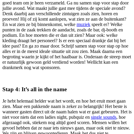
goed team om je heen verzameld. Ga nu samen stap voor stap door
jullie avond. Wat maakt jullie gast mee tijdens de speciale avond?
Denk daarbij aan verschillende zintuigen zoals zien, horen en
proeven! Hij of zij komt aanlopen, wat zien ze aan de buitenkant?
En wat zien ze bij binnenkomst, welke
muziek
speelt er? Welke
punten in de zaak trekken de aandacht, zoals de bar, dj-booth en
podium. En hoe moeten die er dan uit zien? Maar ook: welke
kleding draagt het personeel? Is er een speciaal drankje dat bij het
idee past? En ga zo maar door. Schrijf samen stap voor stap op hoe
alles er in de meest ideale situatie uit zou zien. Maak daarna een
begroting waarin je kijkt of het haalbaar is. Onderaan de streep moet
er natuurlijk gewoon geld verdiend worden! Wellicht kan een
drankmerk nog wat sponsoren.
Stap 4: It’s all in the name
Je hebt helemaal helder wat het wordt, en hoe het eruit moet gaan
zien. Maar een pakkende naam is zeker zo belangrijk! Het beste is
wanneer gasten direct uit de naam halen wat er gaat gebeuren. Het is
niet voor niets dat een ladies night, pubquiz en
single sounds
, hoe
afgezaagd ook, stiekem nog altijd goed scoren. Mensen willen het
gevoel hebben dat ze naar iets nieuws gaan, maar ook niet te nieuw.
We zijn en blijven gewoontedieren. Maak het dus niet te