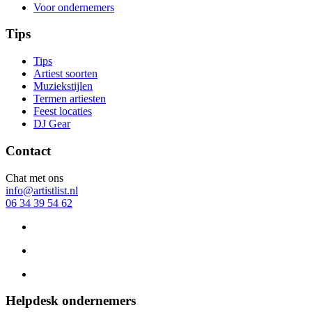
Voor ondernemers
Tips
Tips
Artiest soorten
Muziekstijlen
Termen artiesten
Feest locaties
DJ Gear
Contact
Chat met ons
info@artistlist.nl
06 34 39 54 62
Helpdesk ondernemers