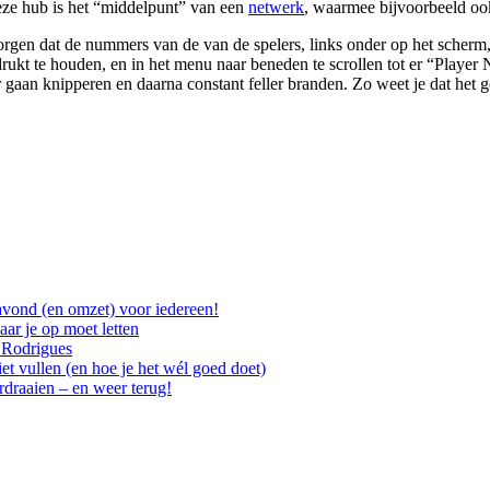
Deze hub is het “middelpunt” van een
netwerk
, waarmee bijvoorbeeld o
 zorgen dat de nummers van de van de spelers, links onder op het scher
drukt te houden, en in het menu naar beneden te scrollen tot er “Playe
gaan knipperen en daarna constant feller branden. Zo weet je dat het g
vond (en omzet) voor iedereen!
ar je op moet letten
 Rodrigues
et vullen (en hoe je het wél goed doet)
rdraaien – en weer terug!