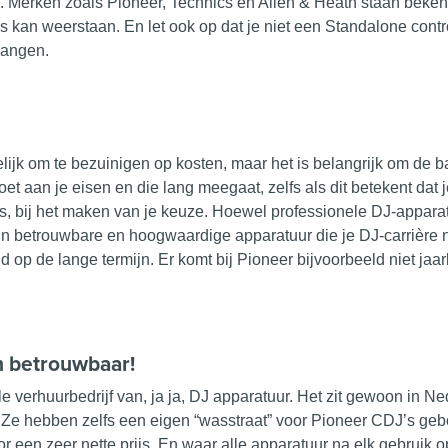
en. Merken zoals
Pioneer
, Technics en Allen & Heath staan ​​be
s kan weerstaan. En let ook op dat je niet een Standalone contro
vangen.
delijk om te bezuinigen op kosten, maar het is belangrijk om de 
et aan je eisen en die lang meegaat, zelfs als dit betekent dat 
es, bij het maken van je keuze. Hoewel professionele DJ-
appara
 in betrouwbare en hoogwaardige apparatuur die je DJ-carrière 
op de lange termijn. Er komt bij Pioneer bijvoorbeeld niet jaarl
h betrouwbaar!
e verhuurbedrijf van, ja ja, DJ apparatuur. Het zit gewoon in 
s. Ze hebben zelfs een eigen “wasstraat” voor Pioneer CDJ’s g
 een zeer nette prijs. En waar alle apparatuur na elk gebruik o