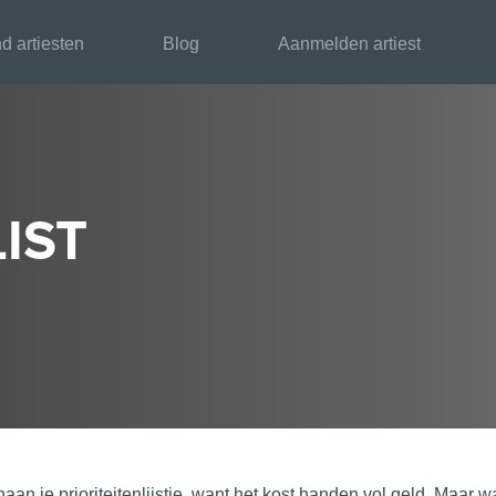
d artiesten
Blog
Aanmelden artiest
IST
aan je prioriteitenlijstje, want het kost handen vol geld. Maar w