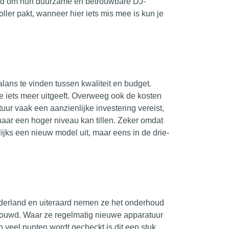
kend om hun duurzame en betrouwbare DJ-
ller pakt, wanneer hier iets mis mee is kun je
balans te vinden tussen
kwaliteit
en budget.
je iets meer uitgeeft. Overweeg ook de kosten
tuur
vaak een aanzienlijke investering vereist,
naar een hoger niveau kan tillen. Zeker omdat
ijks een nieuw model uit, maar eens in de drie-
Nederland en uiteraard nemen ze het onderhoud
ebouwd. Waar ze regelmatig nieuwe apparatuur
p veel punten wordt gecheckt is dit een stuk