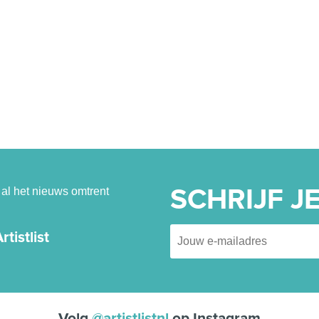
al het nieuws omtrent
SCHRIJF JE
tistlist
Volg
@artistlistnl
op Instagram