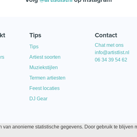
kt
Tips
Contact
Chat met ons
Tips
info@artistlist.nl
rs
Artiest soorten
06 34 39 54 62
Muziekstijlen
Termen artiesten
Feest locaties
DJ Gear
 van anonieme statistische gegevens. Door gebruik te blijven
Algemene voorwaarden
Privacy statement
Standaa