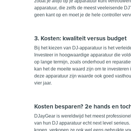
zodat je altijd op je apparatuur kunt vertrouw
apparatuur, die zelfs de meest veeleisende DJ’
geen kant op en moet je de hele controller ver
3. Kosten: kwaliteit versus budget
Bij het kiezen van DJ-apparatuur is het verlei
Investeer in hoogwaardige apparatuur die voldo
op lange termijn, zoals onderhoud en reparati
kan het de moeite waard zijn om te investeren
deze apparatuur zijn waarde ook goed vasthoud 
vier jaar.
Kosten besparen? 2e hands en toc
DJayGear is wereldwijd het meest professionel
van hun DJ apparatuur echt next level serieu
kopen, verkopen ze ook wel eens gebruikte voor