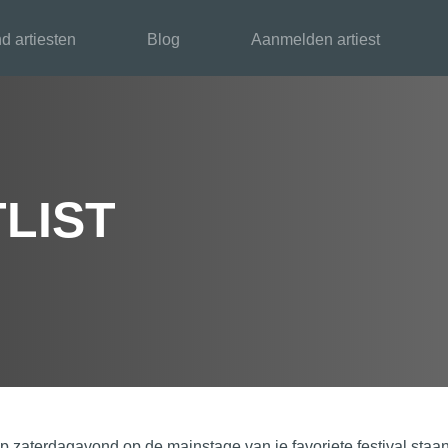
d artiesten
Blog
Aanmelden artiest
LIST
ie op zaterdagavond op de mainstage van je favoriete festival s