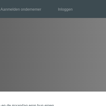
Aanmelden ondernemer
Inloggen
taan en de maandag erop hun eigen