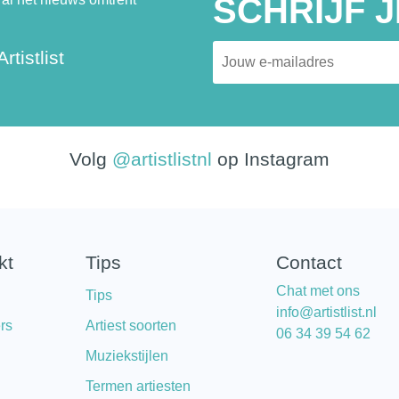
SCHRIJF J
rtistlist
Volg
@artistlistnl
op Instagram
kt
Tips
Contact
Chat met ons
Tips
info@artistlist.nl
rs
Artiest soorten
06 34 39 54 62
Muziekstijlen
Termen artiesten