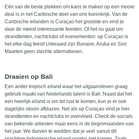
Eén van de beste plekken om kans te maken op een mooie
deal is in het Caribische deel van ons koninkrijk. Van de
Caribische eilanden is Curaçao het
grootste
en vind je
daar de meest interessante feesten. Of het nu gaat om
strandtenten, nachtclubs of evenementen: op Curaçao is
het elke dag feest! Uiteraard zijn Bonaire, Aruba en Sint
Maarten geen slechte alternatieven.
Draaien op Bali
Een ander tropisch eiland waar het uitgaansleven graag
gebruik maakt van Nederlands talent is Bali. Naast dat het
een heerlijk eiland is om tot rust te komen, kun je er ook
dagelijks stoom afblazen. Net als op Curaçao vind je hier
strandtenten en nachtclubs in overvloed. Check de
socials
van bekende
artiesten
maar eens in de beginmaanden van
het jaar. We durven te wedden dat je veel vanuit dit
prachtige Indonesische eiland voorbij ziet komen. Zoals