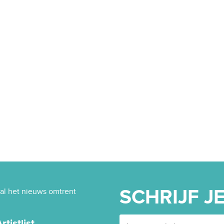
al het nieuws omtrent
SCHRIJF JE
tistlist