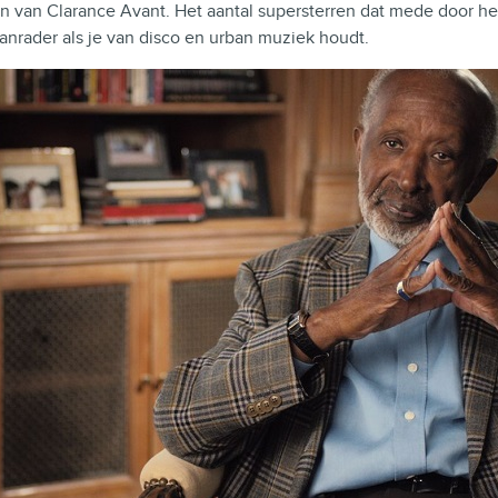
 van Clarance Avant. Het aantal supersterren dat mede door hem 
aanrader als je van disco en urban muziek houdt.