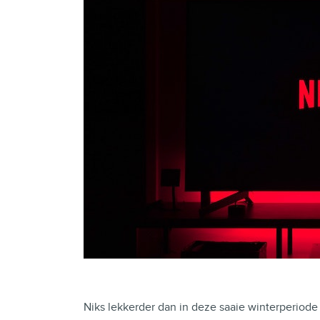
Niks lekkerder dan in deze saaie winterperiode