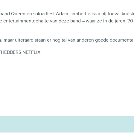
 band Queen en soloartiest Adam Lambert elkaar bij toeval krui
e entertainmentgehalte van deze band – waar ze in de jaren ’7
s, maar uiteraard staan er nog tal van anderen goede documentair