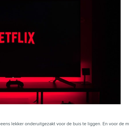
 eens lekker onderuitgezakt voor de buis te liggen. En voor de
m