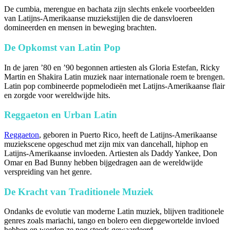
De cumbia, merengue en bachata zijn slechts enkele voorbeelden
van Latijns-Amerikaanse muziekstijlen die de dansvloeren
domineerden en mensen in beweging brachten.
De Opkomst van Latin Pop
In de jaren ’80 en ’90 begonnen artiesten als Gloria Estefan, Ricky
Martin en Shakira Latin muziek naar internationale roem te brengen.
Latin pop combineerde popmelodieën met Latijns-Amerikaanse flair
en zorgde voor wereldwijde hits.
Reggaeton en Urban Latin
Reggaeton
, geboren in Puerto Rico, heeft de Latijns-Amerikaanse
muziekscene opgeschud met zijn mix van dancehall, hiphop en
Latijns-Amerikaanse invloeden. Artiesten als Daddy Yankee, Don
Omar en Bad Bunny hebben bijgedragen aan de wereldwijde
verspreiding van het genre.
De Kracht van Traditionele Muziek
Ondanks de evolutie van moderne Latin muziek, blijven traditionele
genres zoals mariachi, tango en bolero een diepgewortelde invloed
hebben en worden ze nog steeds gewaardeerd.