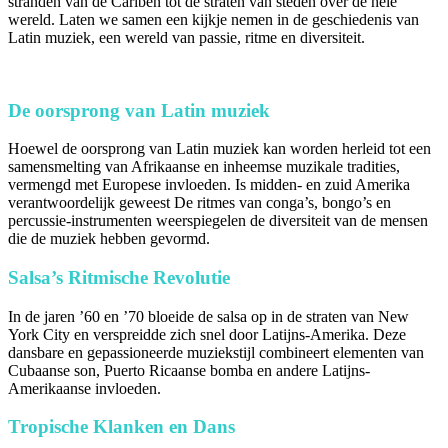
stranden van de Cariben tot de straten van steden over de hele
wereld. Laten we samen een kijkje nemen in de geschiedenis van
Latin muziek, een wereld van passie, ritme en diversiteit.
De oorsprong van Latin muziek
Hoewel de oorsprong van Latin muziek kan worden herleid tot een
samensmelting van Afrikaanse en inheemse muzikale tradities,
vermengd met Europese invloeden. Is midden- en zuid Amerika
verantwoordelijk geweest De ritmes van conga’s, bongo’s en
percussie-instrumenten weerspiegelen de diversiteit van de mensen
die de muziek hebben gevormd.
Salsa’s Ritmische Revolutie
In de jaren ’60 en ’70 bloeide de salsa op in de straten van New
York City en verspreidde zich snel door Latijns-Amerika. Deze
dansbare en gepassioneerde muziekstijl combineert elementen van
Cubaanse son, Puerto Ricaanse bomba en andere Latijns-
Amerikaanse invloeden.
Tropische Klanken en Dans