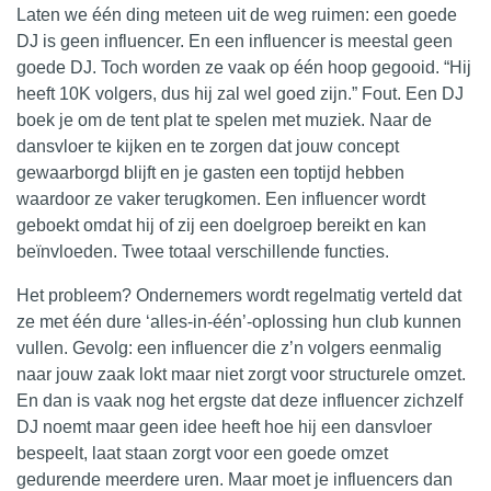
Laten we één ding meteen uit de weg ruimen: een goede
DJ is geen influencer. En een influencer is meestal geen
goede DJ. Toch worden ze vaak op één hoop gegooid. “Hij
heeft 10K volgers, dus hij zal wel goed zijn.” Fout. Een DJ
boek je om de tent plat te spelen met muziek. Naar de
dansvloer te kijken en te zorgen dat jouw concept
gewaarborgd blijft en je gasten een toptijd hebben
waardoor ze vaker terugkomen. Een influencer wordt
geboekt omdat hij of zij een doelgroep bereikt en kan
beïnvloeden. Twee totaal verschillende functies.
Het probleem? Ondernemers wordt
regelmatig
verteld dat
ze met één dure ‘alles-in-één’-oplossing hun club kunnen
vullen. Gevolg: een influencer die z’n volgers eenmalig
naar jouw zaak lokt maar niet zorgt voor structurele omzet.
En dan is vaak nog het ergste dat deze influencer zichzelf
DJ noemt maar geen idee heeft hoe hij een dansvloer
bespeelt, laat staan zorgt voor een goede omzet
gedurende meerdere uren. Maar moet je influencers dan