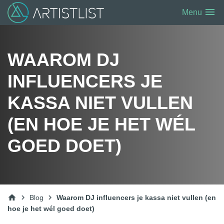
menu
Menu
WAAROM DJ
INFLUENCERS JE
KASSA NIET VULLEN
(EN HOE JE HET WÉL
GOED DOET)
home
chevron_right
chevron_right
Blog
Waarom DJ influencers je kassa niet vullen (en
hoe je het wél goed doet)