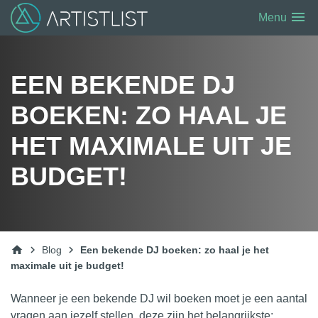
menu
Menu
EEN BEKENDE DJ
BOEKEN: ZO HAAL JE
HET MAXIMALE UIT JE
BUDGET!
home
chevron_right
chevron_right
Blog
Een bekende DJ boeken: zo haal je het
maximale uit je budget!
Wanneer je een bekende DJ wil boeken moet je een aantal
vragen aan jezelf stellen, deze zijn het belangrijkste: