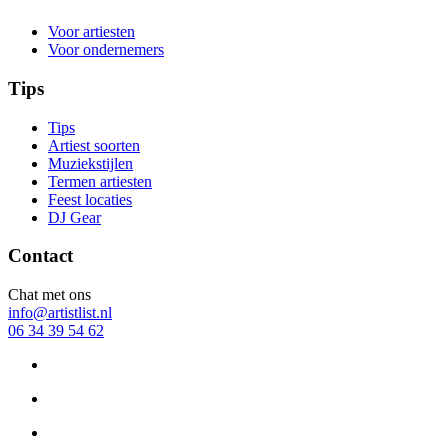
Voor artiesten
Voor ondernemers
Tips
Tips
Artiest soorten
Muziekstijlen
Termen artiesten
Feest locaties
DJ Gear
Contact
Chat met ons
info@artistlist.nl
06 34 39 54 62