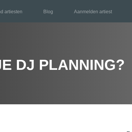
d artiesten
Blog
Aanmelden artiest
JE DJ PLANNING?