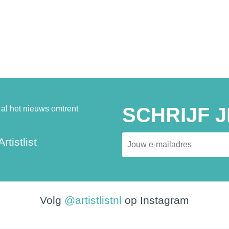
SCHRIJF J
al het nieuws omtrent
rtistlist
Volg
@artistlistnl
op Instagram