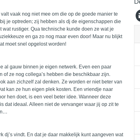
D
t valt vaak nog niet mee om die op de goede manier te
bij je optreden; zij hebben als dj de eigenschappen die
juist wat rustiger. Qua technische kunde doen ze wat je
ziekkeuze en ga zo nog maar even door! Maar nu blijkt
 dat moet snel opgelost worden!
antie al gauw binnen je eigen netwerk. Even een paar
en of ze nog collega’s hebben die beschikbaar zijn.
j ook aan zichzelf zal denken. Ze worden er niet beter van
 Dat kan ze hun eigen
plek
kosten. Een vriendje naar
oor hen doet, is een veel beter idee. Wanneer deze
is dat ideaal. Alleen niet de vervanger waar jij op zit te
ken…
k dj’s vindt. En dat je daar makkelijk kunt aangeven wat