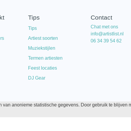
kt
Tips
Contact
Chat met ons
Tips
info@artistlist.nl
rs
Artiest soorten
06 34 39 54 62
Muziekstijlen
Termen artiesten
Feest locaties
DJ Gear
 van anonieme statistische gegevens. Door gebruik te blijven
Algemene voorwaarden
Privacy statement
Standaa