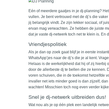
Eén of meerdere gaatjes in je dj-planning? He
vullen. Je bent vertrouwd met de
dj’s
die vaker 
jij belangrijk vindt. Ze zijn lekker sociaal, of 
ervan mag verwachten. Ze hebben de juiste mu
dat je vaste
dj-netwerk
toch net te klein is. En
Vriendjespolitiek
Als je dan op zoek gaat blijf je in eerste inst
WhatsApp’jes naar de
dj’s
die je al kent. Vrag
Helaas is de werkelijkheid dat hij of zij hierbi
door de allerbeste dj te bellen die ze kennen.
voren schuiven, die in de toekomst hetzelfde v
invaller net iets minder goed is dan zijzelf, dan 
wachten! Misschien toch nog even verder kij
Snel je dj-netwerk uitbreiden dus!
Wat nou als je op één plek een landelijk netwer