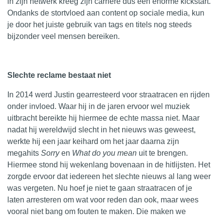
in zijn netwerk kreeg zijn carrière dus een enorme kickstart.
Ondanks de stortvloed aan content op sociale media, kun
je door het juiste gebruik van tags en titels nog steeds
bijzonder veel mensen bereiken.
Slechte reclame bestaat niet
In 2014 werd Justin gearresteerd voor straatracen en rijden
onder invloed. Waar hij in de jaren ervoor wel muziek
uitbracht bereikte hij hiermee de echte massa niet. Maar
nadat hij wereldwijd slecht in het nieuws was geweest,
werkte hij een jaar keihard om het jaar daarna zijn
megahits
Sorry
en
What do you mean
uit te brengen.
Hiermee stond hij wekenlang bovenaan in de hitlijsten. Het
zorgde ervoor dat iedereen het slechte nieuws al lang weer
was vergeten. Nu hoef je niet te gaan straatracen of je
laten arresteren om wat voor reden dan ook, maar wees
vooral niet bang om fouten te maken. Die maken we