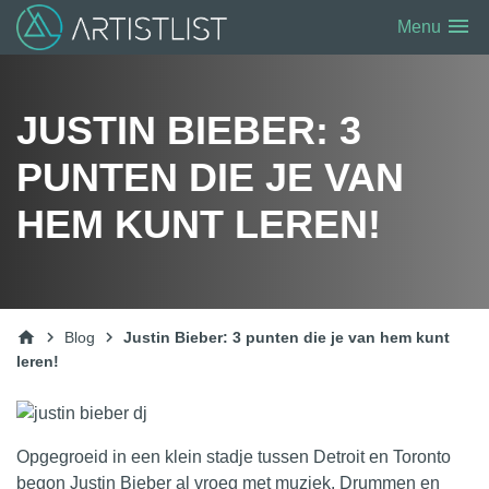
menu
Menu
JUSTIN BIEBER: 3
PUNTEN DIE JE VAN
HEM KUNT LEREN!
home
chevron_right
chevron_right
Blog
Justin Bieber: 3 punten die je van hem kunt
leren!
Opgegroeid in een klein stadje tussen Detroit en Toronto
begon Justin Bieber al vroeg met muziek. Drummen en