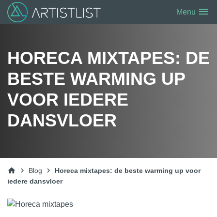
menu
Menu
HORECA MIXTAPES: DE
BESTE WARMING UP
VOOR IEDERE
DANSVLOER
home
chevron_right
chevron_right
Blog
Horeca mixtapes: de beste warming up voor
iedere dansvloer