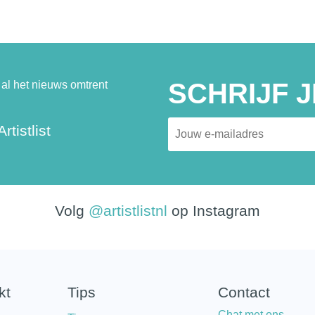
SCHRIJF J
al het nieuws omtrent
rtistlist
Volg
@artistlistnl
op Instagram
kt
Tips
Contact
Chat met ons