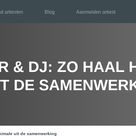
d artiesten
Blog
Aanmelden artiest
 & DJ: ZO HAAL 
IT DE SAMENWER
ximale uit de samenwerking