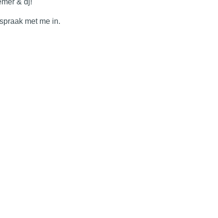
mer & dj!
fspraak met me in.