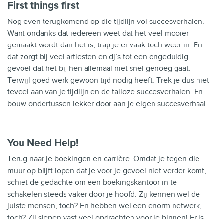
First things first
Nog even terugkomend op die tijdlijn vol succesverhalen.
Want ondanks dat iedereen weet dat het veel mooier
gemaakt wordt dan het is, trap je er vaak toch weer in. En
dat zorgt bij veel artiesten en dj’s tot een ongeduldig
gevoel dat het bij hen allemaal niet snel genoeg gaat.
Terwijl goed werk gewoon tijd nodig heeft. Trek je dus niet
teveel aan van je
tijdlijn
en de talloze succesverhalen. En
bouw ondertussen lekker door aan je eigen succesverhaal.
You Need Help!
Terug naar je boekingen en carrière. Omdat je tegen die
muur op blijft
lopen
dat je voor je gevoel niet verder komt,
schiet de gedachte om een boekingskantoor in te
schakelen steeds vaker door je hoofd. Zij kennen wel de
juiste mensen, toch? En hebben wel een enorm netwerk,
toch? Zij slepen vast veel opdrachten voor je binnen! Er is