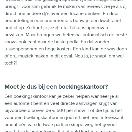
brengt. Door slim gebruik te maken van reviews zie je als dj
direct hoe andere dj’s over een locatie denken. En door
beoordelingen van ondernemers bouw je een kwalitatief
profiel op. Zo hoef je jezelf niet
telkens
opnieuw te
bewijzen. Maar brengen we helemaal automatisch de beste
shows ook echt naar de beste podia! En dat zonder
tussenpersonen en hoge kosten. Een kind kan de was doen
of eh…muziek maken in dit geval. Nou ja, je snapt ‘em wel
toch?!
Moet je dus bij een boekingskantoor?
Een boekingskantoor kan je zeker helpen wanneer je al
een autoriteit bent en veel directe aanvragen krijgt van
bijvoorbeeld boven de € 500 per show. Tot die tijd is het
voor een boekingskantoor en jouzelf niet heel interessant
omdat één van de twee partijen simpelweg het gevoel
heeft dat de ander teveel tijd of geld kost in plaats van