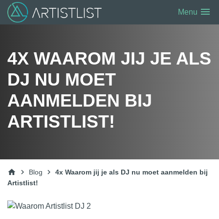
menu
Menu
4X WAAROM JIJ JE ALS
DJ NU MOET
AANMELDEN BIJ
ARTISTLIST!
home
chevron_right
chevron_right
Blog
4x Waarom jij je als DJ nu moet aanmelden bij
Artistlist!