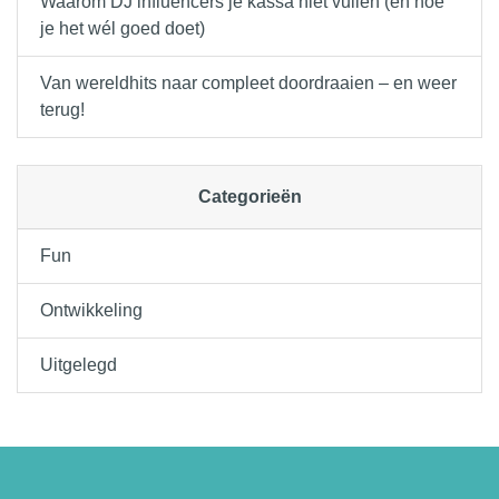
Waarom DJ influencers je kassa niet vullen (en hoe
je het wél goed doet)
Van wereldhits naar compleet doordraaien – en weer
terug!
Categorieën
Fun
Ontwikkeling
Uitgelegd