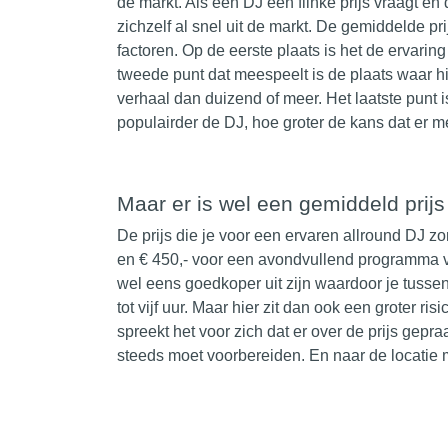
de markt. Als een DJ een flinke prijs vraagt en
zichzelf al snel uit de markt. De gemiddelde pr
factoren. Op de eerste plaats is het de ervari
tweede punt dat meespeelt is de plaats waar h
verhaal dan duizend of meer. Het laatste punt i
populairder de
DJ
, hoe groter de kans dat er 
Maar er is wel een gemiddeld prijs
De prijs die je voor een ervaren allround DJ z
en € 450,- voor een avondvullend programma van
wel eens goedkoper uit zijn waardoor je tussen
tot vijf uur. Maar hier zit dan ook een groter ris
spreekt het voor zich dat er over de prijs gep
steeds moet voorbereiden. En naar de locatie 