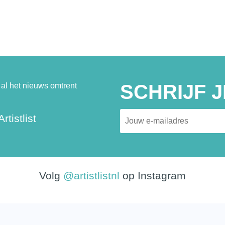
SCHRIJF J
al het nieuws omtrent
rtistlist
Volg
@artistlistnl
op Instagram