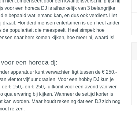
 dit niet compenseert door een
kwaliteitsverschil
, prijst hij
ijs voor een horeca DJ is afhankelijk van 3 belangrijke
ng die bepaald wat iemand kan, en dus ook verdient. Het
ij draait. Honderd mensen entertainen is een heel ander
s de populariteit die meespeelt. Heel simpel: hoe
mensen naar hem komen kijken, hoe meer hij waard is!
 voor een horeca dj:
onder
apparatuur
kunt verwachten ligt tussen de € 250,-
 vier tot vijf uur draaien. Voor een
hobby DJ
kun je
 de € 150,- en € 250,- uitkomt voor een avond van vier
ico qua ervaring bij kijken. Wanneer de settijd korter is
raat kan worden. Maar houdt rekening dat een
DJ
zich nog
moet reizen.