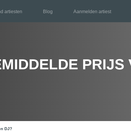
d artiesten
Blog
Aanmelden artiest
EMIDDELDE PRIJS
en DJ?