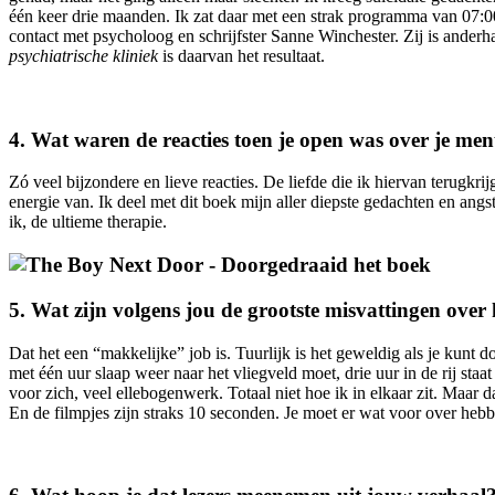
één keer drie maanden. Ik zat daar met een strak programma van 07:00 t
contact met psycholoog en schrijfster Sanne Winchester. Zij is ander
psychiatrische kliniek
is daarvan het resultaat.
4.⁠ ⁠Wat waren de reacties toen je open was over je me
Zó veel bijzondere en lieve reacties. De liefde die ik hiervan terugkri
energie van. Ik deel met dit boek mijn aller diepste gedachten en ang
ik, de ultieme therapie.
5.⁠ ⁠Wat zijn volgens jou de grootste misvattingen over
Dat het een “makkelijke” job is. Tuurlijk is het geweldig als je kunt d
met één uur slaap weer naar het vliegveld moet, drie uur in de rij sta
voor zich, veel ellebogenwerk. Totaal niet hoe ik in elkaar zit. Maar
En de filmpjes zijn straks 10 seconden. Je moet er wat voor over hebb