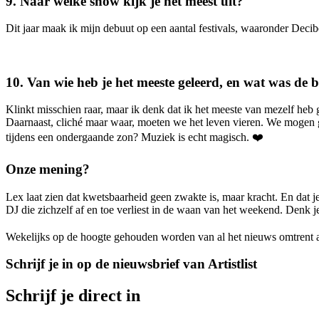
9.⁠ ⁠Naar welke show kijk je het meest uit?
Dit jaar maak ik mijn debuut op een aantal festivals, waaronder Decib
10.⁠ ⁠Van wie heb je het meeste geleerd, en wat was de b
Klinkt misschien raar, maar ik denk dat ik het meeste van mezelf heb 
Daarnaast, cliché maar waar, moeten we het leven vieren. We mogen ge
tijdens een ondergaande zon? Muziek is echt magisch. ❤️
Onze mening?
Lex laat zien dat kwetsbaarheid geen zwakte is, maar kracht. En dat 
DJ die zichzelf af en toe verliest in de waan van het weekend. Denk j
Wekelijks op de hoogte gehouden worden van al het nieuws omtrent a
Schrijf je in op de nieuwsbrief van Artistlist
Schrijf je direct in