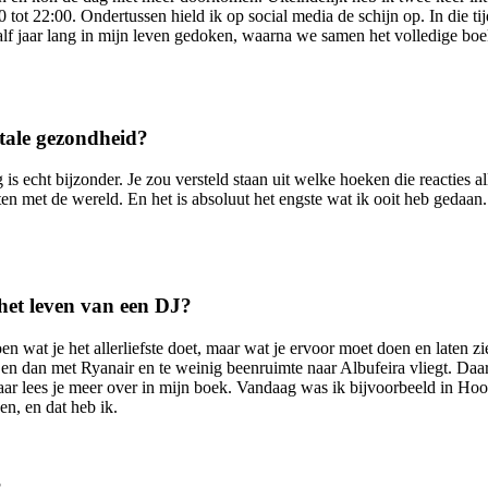
ot 22:00. Ondertussen hield ik op social media de schijn op. In die tijd 
half jaar lang in mijn leven gedoken, waarna we samen het volledige b
ntale gezondheid?
jg is echt bijzonder. Je zou versteld staan uit welke hoeken die reactie
sten met de wereld. En het is absoluut het engste wat ik ooit heb gedaa
 het leven van een DJ?
oen wat je het allerliefste doet, maar wat je ervoor moet doen en laten z
at en dan met Ryanair en te weinig beenruimte naar Albufeira vliegt. Daa
 daar lees je meer over in mijn boek. Vandaag was ik bijvoorbeeld in Ho
en, en dat heb ik.