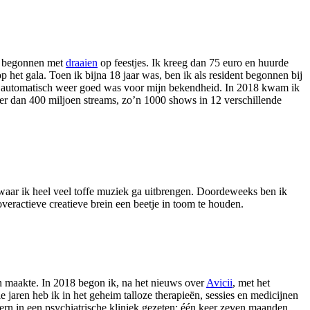
eg begonnen met
draaien
op feestjes. Ik kreeg dan 75 euro en huurde
 het gala. Toen ik bijna 18 jaar was, ben ik als resident begonnen bij
Wat automatisch weer goed was voor mijn bekendheid. In 2018 kwam ik
er dan 400 miljoen streams, zo’n 1000 shows in 12 verschillende
 waar ik heel veel toffe muziek ga uitbrengen. Doordeweeks ben ik
overactieve creatieve brein een beetje in toom te houden.
en maakte. In 2018 begon ik, na het nieuws over
Avicii
, met het
 jaren heb ik in het geheim talloze therapieën, sessies en medicijnen
tern in een psychiatrische kliniek gezeten: één keer zeven maanden,