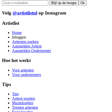
Volg
@artistlistnl
op Instagram
Artistlist
Home
Inloggen
Artiesten zoeken
Aanmelden Artiest
Aanmelden Ondernemer
Hoe het werkt
Voor artiesten
Voor ondernemers
Tips
Tips
Artiest soorten
Muziekstijlen
Termen artiesten
Feest locaties