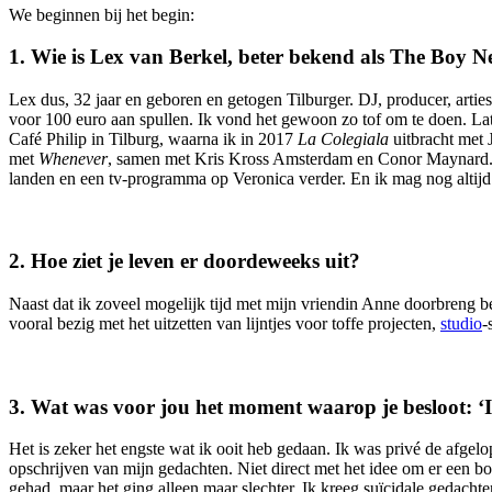
We beginnen bij het begin:
1.⁠ ⁠Wie is Lex van Berkel, beter bekend als The Boy 
Lex dus, 32 jaar en geboren en getogen Tilburger. DJ, producer, arti
voor 100 euro aan spullen. Ik vond het gewoon zo tof om te doen. Late
Café Philip in Tilburg, waarna ik in 2017
La Colegiala
uitbracht met 
met
Whenever
, samen met Kris Kross Amsterdam en Conor Maynard. In
landen en een tv-programma op Veronica verder. En ik mag nog altijd 
2.⁠ ⁠Hoe ziet je leven er doordeweeks uit?
Naast dat ik zoveel mogelijk tijd met mijn vriendin Anne doorbreng b
vooral bezig met het uitzetten van lijntjes voor toffe projecten,
studio
-
3.⁠ ⁠Wat was voor jou het moment waarop je besloot: ‘
Het is zeker het engste wat ik ooit heb gedaan. Ik was privé de afgel
opschrijven van mijn gedachten. Niet direct met het idee om er een boe
gehad, maar het ging alleen maar slechter. Ik kreeg suïcidale gedacht