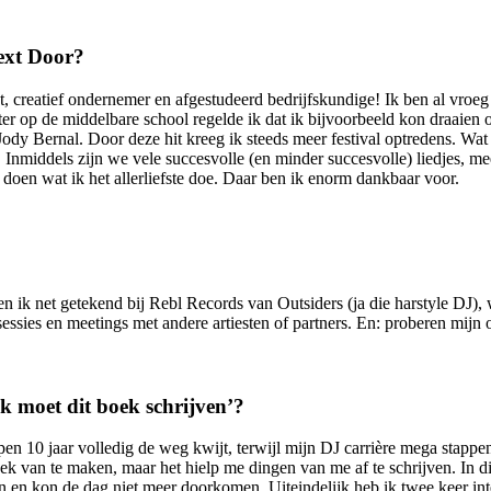
Next Door?
est, creatief ondernemer en afgestudeerd bedrijfskundige! Ik ben al vro
r op de middelbare school regelde ik dat ik bijvoorbeeld kon draaien op
Jody Bernal. Door deze hit kreeg ik steeds meer festival optredens. 
middels zijn we vele succesvolle (en minder succesvolle) liedjes, me
doen wat ik het allerliefste doe. Daar ben ik enorm dankbaar voor.
en ik net getekend bij Rebl Records van Outsiders (ja die harstyle DJ),
sessies en meetings met andere artiesten of partners. En: proberen mijn 
Ik moet dit boek schrijven’?
open 10 jaar volledig de weg kwijt, terwijl mijn DJ carrière mega stapp
k van te maken, maar het hielp me dingen van me af te schrijven. In die
en en kon de dag niet meer doorkomen. Uiteindelijk heb ik twee keer in