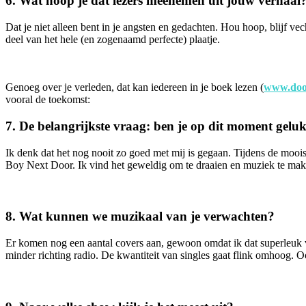
6.⁠ ⁠Wat hoop je dat lezers meenemen uit jouw verhaal
Dat je niet alleen bent in je angsten en gedachten. Hou hoop, blijf vec
deel van het hele (en zogenaamd perfecte) plaatje.
Genoeg over je verleden, dat kan iedereen in je boek lezen (
www.doo
vooral de toekomst:
7.⁠ ⁠De belangrijkste vraag: ben je op dit moment gel
Ik denk dat het nog nooit zo goed met mij is gegaan. Tijdens de moois
Boy Next Door. Ik vind het geweldig om te draaien en muziek te maken
8.⁠ ⁠Wat kunnen we muzikaal van je verwachten?
Er komen nog een aantal covers aan, gewoon omdat ik dat superleuk v
minder richting radio. De kwantiteit van singles gaat flink omhoog. O