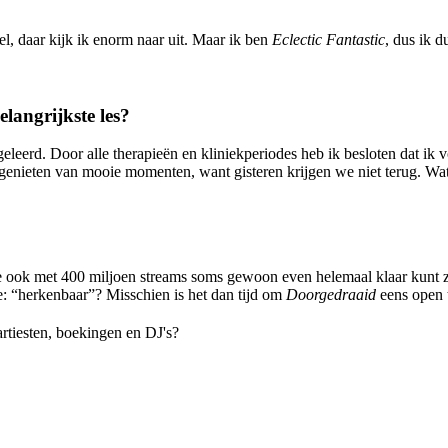
el, daar kijk ik enorm naar uit. Maar ik ben
Eclectic Fantastic
, dus ik d
elangrijkste les?
geleerd. Door alle therapieën en kliniekperiodes heb ik besloten dat ik
nieten van mooie momenten, want gisteren krijgen we niet terug. Wat i
je ook met 400 miljoen streams soms gewoon even helemaal klaar kunt zi
e: “herkenbaar”? Misschien is het dan tijd om
Doorgedraaid
eens open t
rtiesten, boekingen en DJ's?