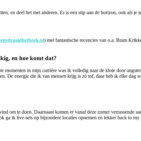
?
hten, en deel het met anderen. Er is een stip aan de horizon, ook als je j
rgedraaidhetboek.nl
) met fantastische recencies van o.a. Bram Krik
ukkig, en hoe komt dat?
te momenten in mijn carrière was ik volledig naar de klote door angste
. De energie die ik van mensen krijg is zó tof, daar heb ik elke dag we
ind om te doen. Daarnaast komen er vanaf deze zomer verrassende samen
ok ga ik live-sets op bijzondere locaties opnemen en lekker back to my 