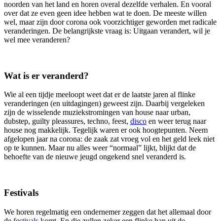
noorden van het land en horen overal dezelfde verhalen. En vooral
over dat ze even geen idee hebben wat te doen. De meeste willen
wel, maar zijn door corona ook voorzichtiger geworden met radicale
veranderingen. De belangrijkste vraag is: Uitgaan verandert, wil je
wel mee veranderen?
Wat is er veranderd?
Wie al een tijdje meeloopt weet dat er de laatste jaren al flinke
veranderingen (en uitdagingen) geweest zijn. Daarbij vergeleken
zijn de wisselende muziekstromingen van house naar urban,
dubstep, guilty pleassures, techno, feest,
disco
en weer terug naar
house nog makkelijk. Tegelijk waren er ook hoogtepunten. Neem
afgelopen jaar na corona: de zaak zat vroeg vol en het geld leek niet
op te kunnen. Maar nu alles weer “normaal” lijkt, blijkt dat de
behoefte van de nieuwe jeugd ongekend snel veranderd is.
Festivals
We horen regelmatig een ondernemer zeggen dat het allemaal door
de
festivals
komt. En die zullen zeker een flinke hap uit de