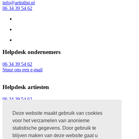
info@artistlist.nl
06 34 39 54 62
Helpdesk ondernemers
06 34 39 54 62
Stuur ons een e-mail
Helpdesk artiesten
06 34 39 54 62
Stuur ons een e-mail
Copyright © 2026 Artistlist. All Rights Reserved.
Deze website maakt gebruik van cookies
voor het verzamelen van anonieme
Algemene voorwaarden
Privacy statement
statistische gegevens. Door gebruik te
Standaard overeenkomst
blijven maken van deze website gaat u