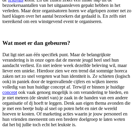
bezoekersaantallen van het uitgaansleven gepakt hebben in het
verleden. Maar deze organisatoren horen we afgelopen zomer net zo
hard klagen over het aantal bezoekers dat gedaald is. En zelfs niet
toereikend om een winstgevend event te organiseren.
Wat moet er dan gebeuren?
Dat ligt niet aan één specifiek punt. Maar de belangrijkste
verandering is in onze ogen dat de meeste jeugd heel snel hun
aandacht verliest. En niet iedere week dezelfde beleving wil, maar
liever een unieke. Hierdoor zien we een trend dat sommige horeca
zaken net zo snel vergeten wat hun identiteit is. Ze schieten (logisch
ook) in paniek door de tegenvallende cijfers en wijken ineens
volledig van hun huidige concept af. Terwijl er binnen je huidige
concept
ook vaak genoeg mogelijk is om verandering te bieden, en
je niet meteen (de sleutel van) je zaak in de handen van een andere
organisatie of dj hoeft te leggen. Denk aan eigen thema avonden die
je met een beetje hulp al snel op poten hebt en niet de wereld
hoeven te kosten. Of marketing acties waarin je jouw personeel en
hun vrienden meeneemt om een bredere doelgroep te laten weten
dat het bij jullie toch echt het leukste is.