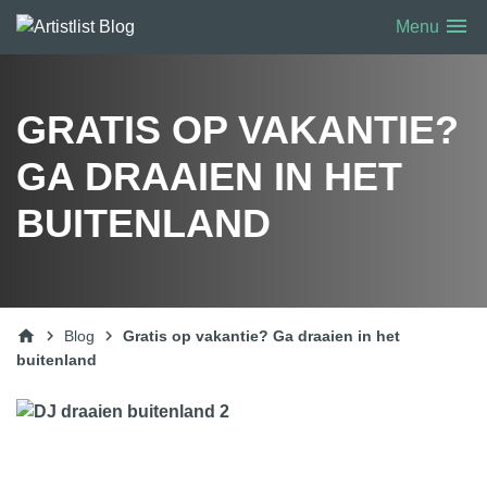
menu
Menu
GRATIS OP VAKANTIE?
GA DRAAIEN IN HET
BUITENLAND
home
chevron_right
chevron_right
Blog
Gratis op vakantie? Ga draaien in het
buitenland