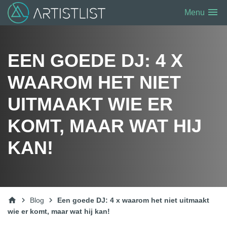
menu
Menu
EEN GOEDE DJ: 4 X
WAAROM HET NIET
UITMAAKT WIE ER
KOMT, MAAR WAT HIJ
KAN!
home
chevron_right
chevron_right
Blog
Een goede DJ: 4 x waarom het niet uitmaakt
wie er komt, maar wat hij kan!